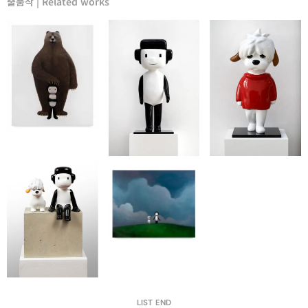
출품작 | Related works
LIST END