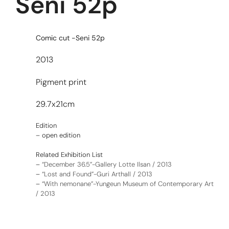
Seni 52p
Comic cut -Seni 52p
2013
Pigment print
29.7x21cm
Edition
– open edition
Related Exhibition List
–
“December 36.5”-Gallery Lotte Ilsan / 2013
–
“Lost and Found”-Guri Arthall / 2013
–
“With nemonane”-Yungeun Museum of Contemporary Art
/ 2013