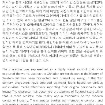
캐릭터는 한때 세간을 사로잡았던 고도의 시각적인 상징물로 표상되었다.
서양미술사 속 기독교 미술 성화 Icon가 많은 이들의 존경과 찬사를 받아
왔던 것처럼, 21세기에는 여러 가지 다양한 시청각 매체를 기반으로 캐릭터
가 주요한 아이콘으로 부상하여 그 본연의 개성과 이미지를 효과적으로 각
인 시키고 있다. 캐릭터는 현실보다 더욱 더 현실 같은 허구의 스토리텔링
의 주역이자 현대 소비산업의 트레이드 마크로 자리잡았던 것이다. 캐릭터
는 현대사회를 살아가는 많은 이들에게 따스한 공감과 위로, 통쾌한 대리만
족과 카타르시스를 불러일으킨다. 가상의 이야기 속을 종횡무진 탐험하는
캐릭터는 시공간의 제약과 현실의 한계마저 지혜롭게 극복하는 일종의 초
인적인 매력을 발휘하기도 한다. 통인화랑은 이번 Virtual Reality World 기
획 전시를 통해 시각예술의 영역에서 캐릭터란 어떠한 미술사적 의미를 갖
는지 다양한 캐릭터 작품을 통해 살펴볼 것이다. 또한 많은 사람들에게 위
로와 행복, 감동을 전하고자 한다. 이처럼 캐릭터 작품은 동시대와 호흡하
면서 새로운 바람을 불어넣고 있다.
The character was represented as a highly visual symbol that once
captured the world. Just as the Christian art torch Icon in the history of
Western art has been respected and praised by many, in the 21st
century, characters have emerged as major icons based on various
audio-visual media, effectively imprinting their original personality and
image. The character has become a protagonist of fictional storytelling
that is more realistic than reality and a trademark of the modern
consumer industry. The character evokes warm empathy, comfort, and
exhilarating vicarious satisfaction and catharsis for many people living