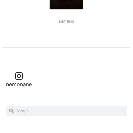
LIST END
nemonane